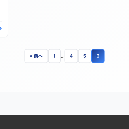
→
« 前へ
1
…
4
5
6