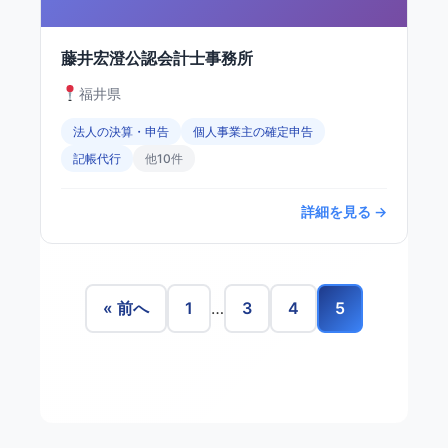
藤井宏澄公認会計士事務所
福井県
法人の決算・申告
個人事業主の確定申告
記帳代行
他10件
詳細を見る →
« 前へ
1
…
3
4
5