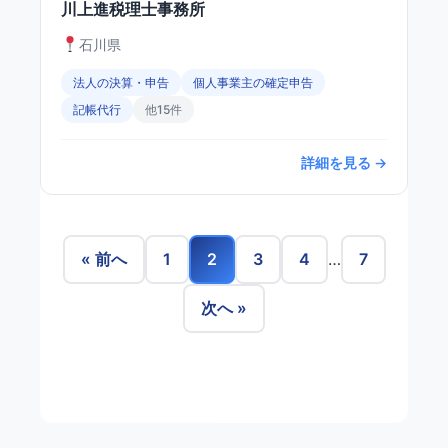
川上進税理士事務所
石川県
法人の決算・申告
個人事業主の確定申告
記帳代行
他15件
詳細を見る →
« 前へ
1
2
3
4
…
7
次へ »