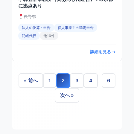
に拠点あり
長野県
法人の決算・申告
個人事業主の確定申告
記帳代行
他16件
詳細を見る →
« 前へ
1
2
3
4
…
6
次へ »