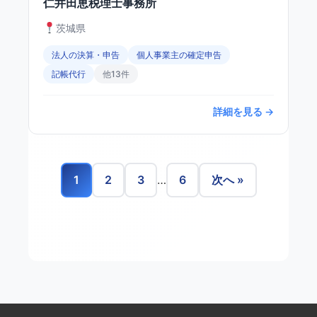
仁井田恵税理士事務所
茨城県
法人の決算・申告
個人事業主の確定申告
記帳代行
他13件
詳細を見る →
1
2
3
…
6
次へ »