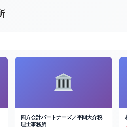
所
四方会計パートナーズ／平間大介税
理士事務所