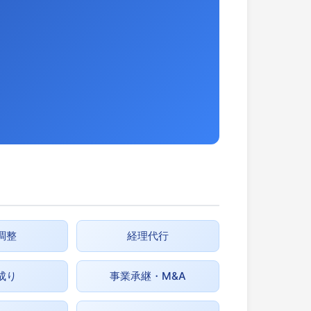
調整
経理代行
成り
事業承継・M&A