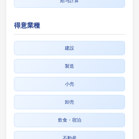
給与計算
得意業種
建設
製造
小売
卸売
飲食・宿泊
不動産