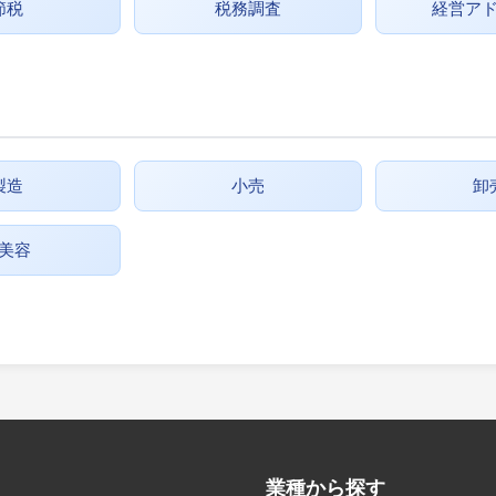
節税
税務調査
経営ア
製造
小売
卸
美容
業種から探す