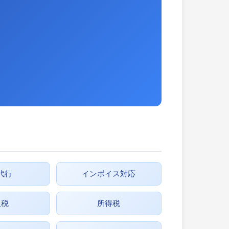
代行
インボイス対応
人税
所得税